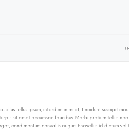
H
asellus tellus ipsum, interdum in mi at, tincidunt suscipit m
rpis sit amet accumsan faucibus. Morbi pretium tellus nec se
et, condimentum convallis augue. Phasellus id dictum velit,